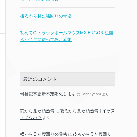
後ろから見た腰回りの骨格
初めてのトラックボールマウスMX ERGOを絵描
きが半年間使ってみた感想
最近のコメント
骨格記事更新不定期化します
に
Johnnyham
より
前から見た頭蓋骨
後ろから見た頭蓋骨 | イラス
に
トノウハウ
より
横から見た腰回りの骨格
後ろから見た腰回り
に