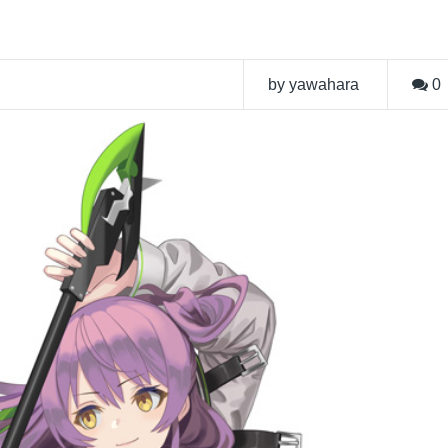
by yawahara
0