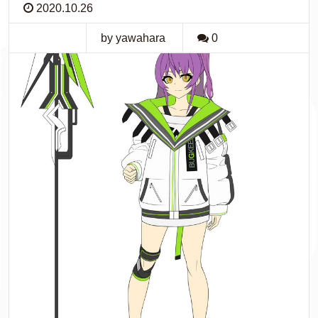
2020.10.26
by yawahara
0