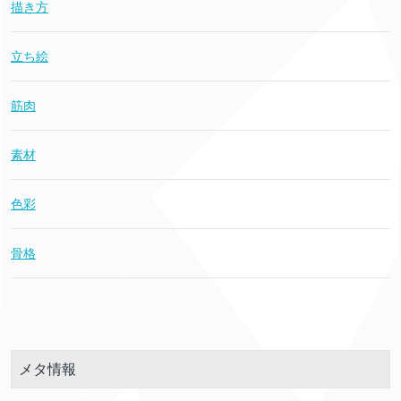
描き方
立ち絵
筋肉
素材
色彩
骨格
メタ情報