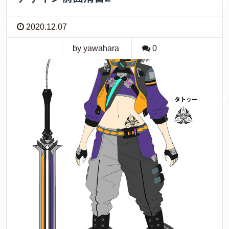
2020.12.07
by yawahara
0