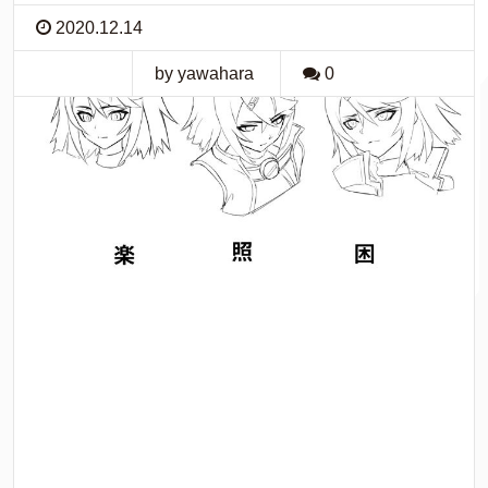
2020.12.14
by yawahara
0