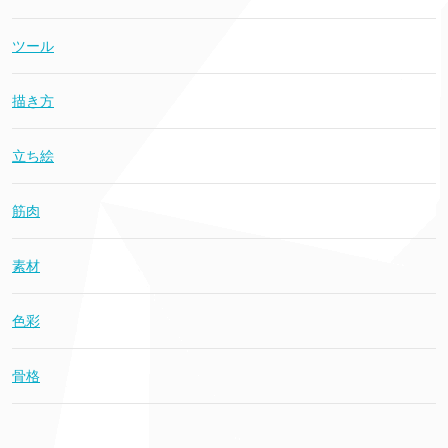
ツール
描き方
立ち絵
筋肉
素材
色彩
骨格