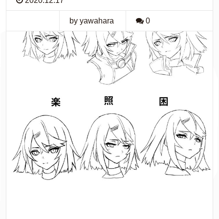
2020.12.17
by yawahara
0