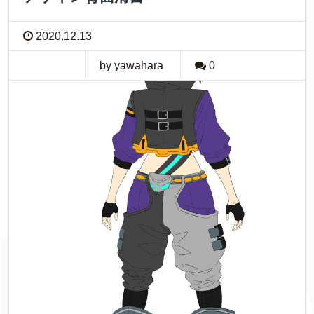
2020.12.13
by yawahara
0