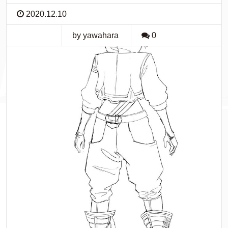
2020.12.10
by yawahara
0