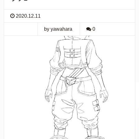
2020.12.11
by yawahara
0